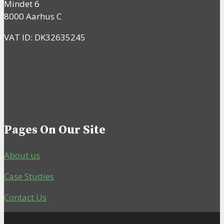
Mindet 6
8000 Aarhus C
VAT ID: DK32635245
Pages On Our Site
About us
Case Studies
Contact Us